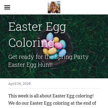
Top
Easter Egg 
About
Coloring
News
Classes
Get ready for the Spring Party 
Message
Easter Egg Hunt!
CONTACT US!
April 26, 2024
This week is all about Easter Egg coloring! 
We do our Easter Egg coloring at the end of 